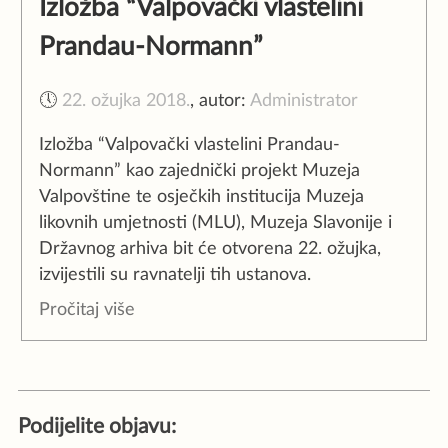
Izložba “Valpovački vlastelini
Prandau-Normann”
🕔
22. ožujka 2018.
,
autor:
Administrator
Izložba “Valpovački vlastelini Prandau-
Normann” kao zajednički projekt Muzeja
Valpovštine te osječkih institucija Muzeja
likovnih umjetnosti (MLU), Muzeja Slavonije i
Državnog arhiva bit će otvorena 22. ožujka,
izvijestili su ravnatelji tih ustanova.
Pročitaj više
Podijelite objavu: