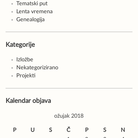
Tematski put
Lenta vremena
Genealogija
Kategorije
Izložbe
Nekategorizirano
Projekti
Kalendar objava
ožujak 2018
P
U
S
Č
P
S
N