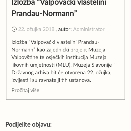
Izložba “Valpovački vlastelini
Prandau-Normann”
🕔
22. ožujka 2018.
,
autor:
Administrator
Izložba “Valpovački vlastelini Prandau-
Normann” kao zajednički projekt Muzeja
Valpovštine te osječkih institucija Muzeja
likovnih umjetnosti (MLU), Muzeja Slavonije i
Državnog arhiva bit će otvorena 22. ožujka,
izvijestili su ravnatelji tih ustanova.
Pročitaj više
Podijelite objavu: