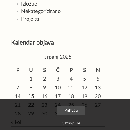
Izložbe
Nekategorizirano
Projekti
Kalendar objava
srpanj 2025
P
U
S
Č
P
S
N
1
2
3
4
5
6
7
8
9
10
11
12
13
14
15
16
17
18
19
20
21
22
23
24
25
26
27
Prihvati
28
29
30
31
« kol
Saznaj više