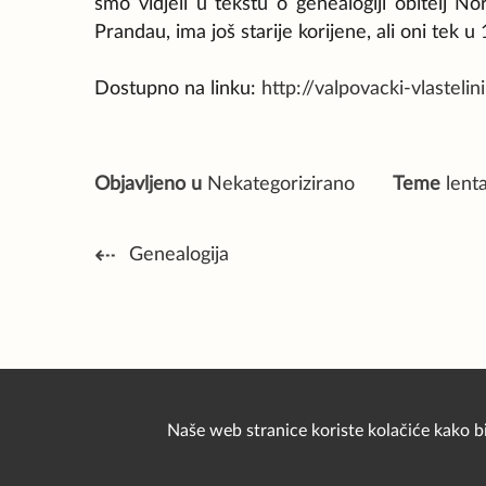
smo vidjeli u tekstu o genealogiji obitelj
Prandau, ima još starije korijene, ali oni tek u
Dostupno na linku:
http://valpovacki-vlastel
Objavljeno u
Nekategorizirano
Teme
lent
Navigacija
Genealogija
objava
Naše web stranice koriste kolačiće kako b