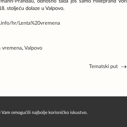
 Normann-Prandau, odnosno tada još samo Hilleprand von
 18. stoljeću dolaze u Valpovo.
ini.info/hr/Lenta%20vremena
a vremena
,
Valpovo
Tematski put
i Vam omogućili najbolje korisničko iskustvo.