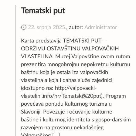
Tematski put
🕔
22. srpnja 2025.
,
autor:
Administrator
Karta predstavlja TEMATSKI PUT –
ODRŽIVU OSTAVŠTINU VALPOVAČKIH
VLASTELINA. Muzej Valpovštine ovom rutom
prezentira mnogobrojnu nepokretnu kulturnu
baštinu koja je ostala iza valpovačkih
vlastelina a koja i danas služe zajednici
(dostupno na: http://valpovacki-
vlastelini.info/hr/Tematski%20put). Program
povećava ponudu kulturnog turizma u
Slavoniji. Povezuje i očuvanje kulturne
baštine i kulturnog identiteta s gospo-darskim
razvojem na prostoru nekadašnjeg
Valpovačkog […]