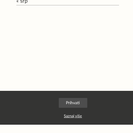
« srp
Prihvati
Saznaj više