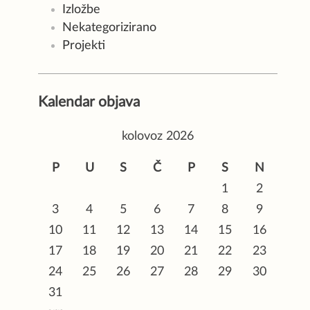
Izložbe
Nekategorizirano
Projekti
Kalendar objava
kolovoz 2026
P
U
S
Č
P
S
N
1
2
3
4
5
6
7
8
9
10
11
12
13
14
15
16
17
18
19
20
21
22
23
24
25
26
27
28
29
30
31