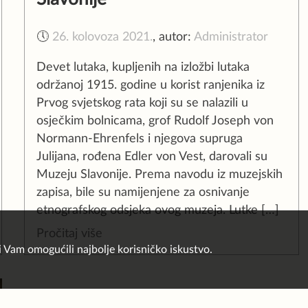
🕔
26. kolovoza 2021.
,
autor:
Administrator
Devet lutaka, kupljenih na izložbi lutaka
održanoj 1915. godine u korist ranjenika iz
Prvog svjetskog rata koji su se nalazili u
osječkim bolnicama, grof Rudolf Joseph von
Normann-Ehrenfels i njegova supruga
Julijana, rođena Edler von Vest, darovali su
Muzeju Slavonije. Prema navodu iz muzejskih
zapisa, bile su namijenjene za osnivanje
etnografskog odsjeka ovog muzeja. Lutke […]
Pročitaj više
i Vam omogućili najbolje korisničko iskustvo.